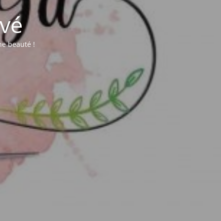
vé
une beauté !