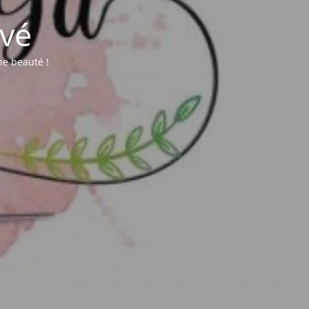
vé
une beauté !