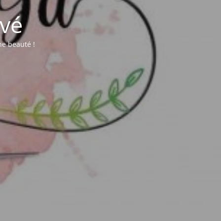
vé
une beauté !